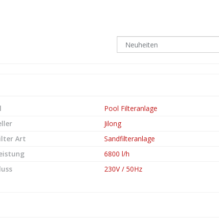
l
Pool Filteranlage
ller
Jilong
ilter Art
Sandfilteranlage
leistung
6800 l/h
luss
230V / 50Hz