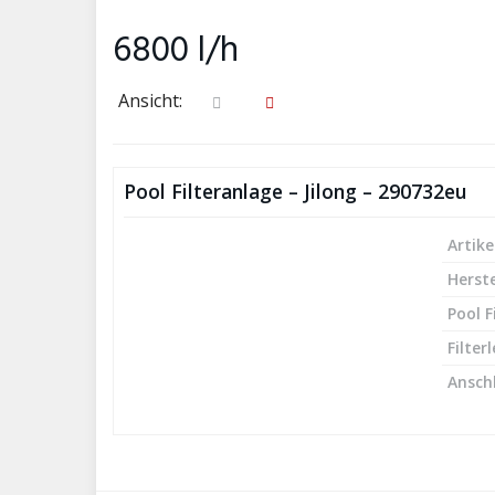
6800 l/h
Ansicht:
Pool Filteranlage – Jilong – 290732eu
Artike
Herste
Pool F
Filter
Ansch