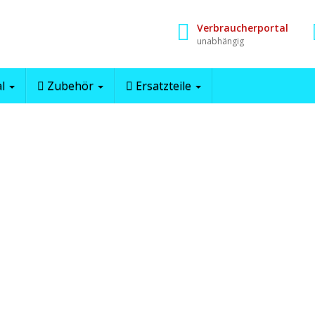
Verbraucherportal
unabhängig
al
Zubehör
Ersatzteile