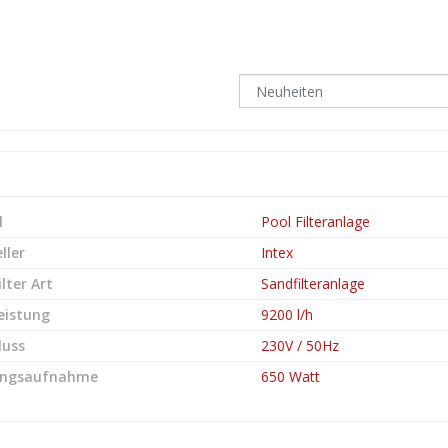
l
Pool Filteranlage
ller
Intex
ilter Art
Sandfilteranlage
leistung
9200 l/h
luss
230V / 50Hz
ungsaufnahme
650 Watt