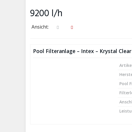
9200 l/h
Ansicht:
Pool Filteranlage – Intex – Krystal Clear
Artike
Herste
Pool F
Filter
Ansch
Leist