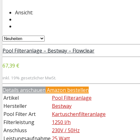
Ansicht:
Pool Filteranlage – Bestway – Flowclear
67,39 €
inkl. 19% gesetzlicher MwSt.
Details anschauen
Amazon bestellen
Artikel
Pool Filteranlage
Hersteller
Bestway
Pool Filter Art
Kartuschenfilteranlage
Filterleistung
1250 l/h
Anschluss
230V / 50Hz
Leistungsaufnahme
25 Watt