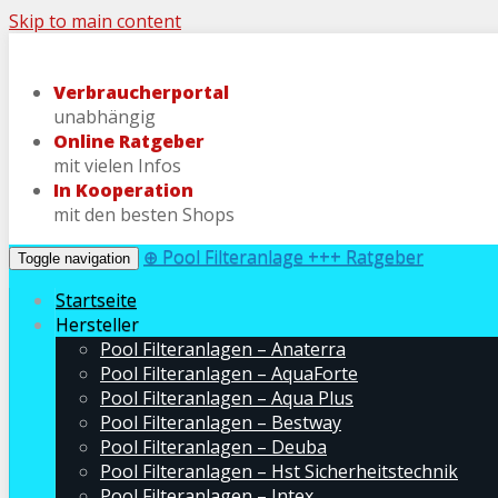
Skip to main content
Verbraucherportal
unabhängig
Online Ratgeber
mit vielen Infos
In Kooperation
mit den besten Shops
⊕ Pool Filteranlage +++ Ratgeber
Toggle navigation
Startseite
Hersteller
Pool Filteranlagen – Anaterra
Pool Filteranlagen – AquaForte
Pool Filteranlagen – Aqua Plus
Pool Filteranlagen – Bestway
Pool Filteranlagen – Deuba
Pool Filteranlagen – Hst Sicherheitstechnik
Pool Filteranlagen – Intex