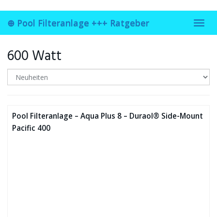
Skip
to
⊕ Pool Filteranlage +++ Ratgeber
main
Toggl
content
navig
600 Watt
Pool Filteranlage – Aqua Plus 8 – Duraol® Side-Mount
Pacific 400