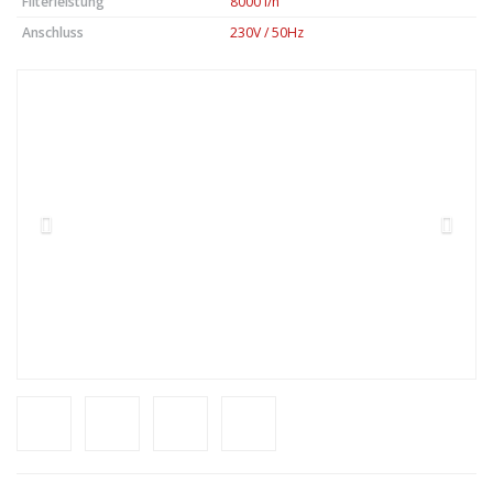
Filterleistung
8000 l/h
Anschluss
230V / 50Hz