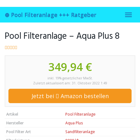
Skip
to
⊕ Pool Filteranlage +++ Ratgeber
main
Toggl
content
navig
Pool Filteranlage – Aqua Plus 8
349,94 €
inkl. 19% gesetzlicher MwSt.
Zuletzt aktualisiert am: 31. Oktober 2022 1:49
Jetzt bei
Amazon bestellen
Artikel
Pool Filteranlage
Hersteller
Aqua Plus
Pool Filter Art
Sandfilteranlage