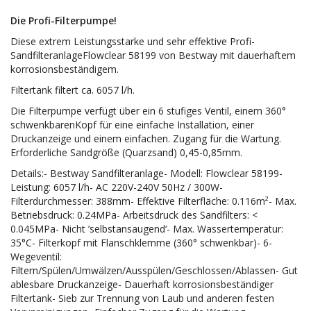
Die Profi-Filterpumpe!
Diese extrem Leistungsstarke und sehr effektive Profi-
SandfilteranlageFlowclear 58199 von Bestway mit dauerhaftem
korrosionsbeständigem.
Filtertank filtert ca. 6057 l/h.
Die Filterpumpe verfügt über ein 6 stufiges Ventil, einem 360°
schwenkbarenKopf für eine einfache Installation, einer
Druckanzeige und einem einfachen. Zugang für die Wartung.
Erforderliche Sandgröße (Quarzsand) 0,45-0,85mm.
Details:- Bestway Sandfilteranlage- Modell: Flowclear 58199-
Leistung: 6057 l/h- AC 220V-240V 50Hz / 300W-
Filterdurchmesser: 388mm- Effektive Filterfläche: 0.116m²- Max.
Betriebsdruck: 0.24MPa- Arbeitsdruck des Sandfilters: <
0.045MPa- Nicht ’selbstansaugend‘- Max. Wassertemperatur:
35°C- Filterkopf mit Flanschklemme (360° schwenkbar)- 6-
Wegeventil:
Filtern/Spülen/Umwälzen/Ausspülen/Geschlossen/Ablassen- Gut
ablesbare Druckanzeige- Dauerhaft korrosionsbeständiger
Filtertank- Sieb zur Trennung von Laub und anderen festen