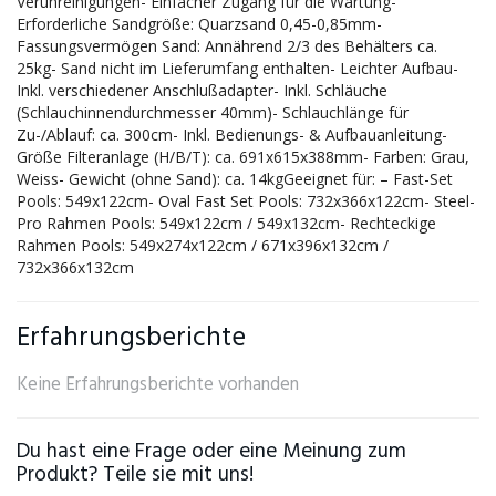
Verunreinigungen- Einfacher Zugang für die Wartung-
Erforderliche Sandgröße: Quarzsand 0,45-0,85mm-
Fassungsvermögen Sand: Annährend 2/3 des Behälters ca.
25kg- Sand nicht im Lieferumfang enthalten- Leichter Aufbau-
Inkl. verschiedener Anschlußadapter- Inkl. Schläuche
(Schlauchinnendurchmesser 40mm)- Schlauchlänge für
Zu-/Ablauf: ca. 300cm- Inkl. Bedienungs- & Aufbauanleitung-
Größe Filteranlage (H/B/T): ca. 691x615x388mm- Farben: Grau,
Weiss- Gewicht (ohne Sand): ca. 14kgGeeignet für: – Fast-Set
Pools: 549x122cm- Oval Fast Set Pools: 732x366x122cm- Steel-
Pro Rahmen Pools: 549x122cm / 549x132cm- Rechteckige
Rahmen Pools: 549x274x122cm / 671x396x132cm /
732x366x132cm
Erfahrungsberichte
Keine Erfahrungsberichte vorhanden
Du hast eine Frage oder eine Meinung zum
Produkt? Teile sie mit uns!