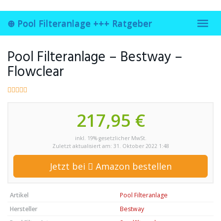
Skip
to
⊕ Pool Filteranlage +++ Ratgeber
main
Toggl
content
navig
Pool Filteranlage – Bestway –
Flowclear
217,95 €
inkl. 19% gesetzlicher MwSt.
Zuletzt aktualisiert am: 31. Oktober 2022 1:48
Jetzt bei
Amazon bestellen
Artikel
Pool Filteranlage
Hersteller
Bestway