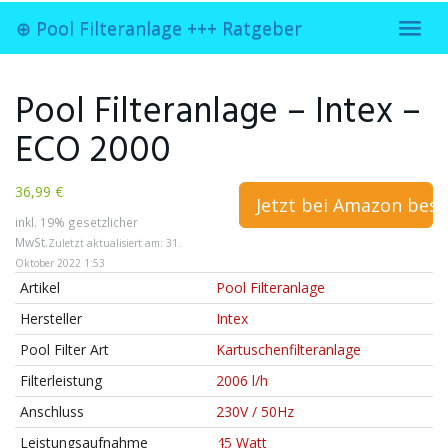
Skip
⊕ Pool Filteranlage +++ Ratgeber
to
Toggl
main
navig
content
Pool Filteranlage – Intex –
ECO 2000
36,99 €
Jetzt bei
Amazon best
inkl. 19% gesetzlicher
MwSt.
Zuletzt aktualisiert am: 31.
Oktober 2022 1:53
Artikel
Pool Filteranlage
Hersteller
Intex
Pool Filter Art
Kartuschenfilteranlage
Filterleistung
2006 l/h
Anschluss
230V / 50Hz
Leistungsaufnahme
45 Watt