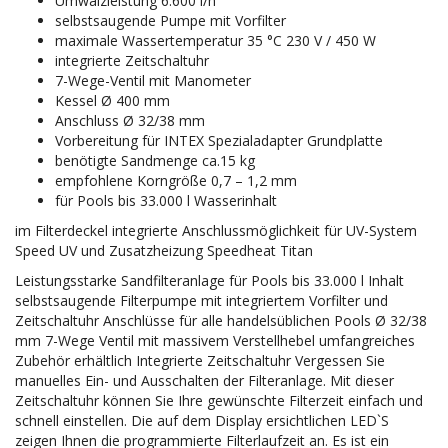
Umwälzleistung 6.600 l/h
selbstsaugende Pumpe mit Vorfilter
maximale Wassertemperatur 35 °C 230 V / 450 W
integrierte Zeitschaltuhr
7-Wege-Ventil mit Manometer
Kessel Ø 400 mm
Anschluss Ø 32/38 mm
Vorbereitung für INTEX Spezialadapter Grundplatte
benötigte Sandmenge ca.15 kg
empfohlene Korngröße 0,7 – 1,2 mm
für Pools bis 33.000 l Wasserinhalt
im Filterdeckel integrierte Anschlussmöglichkeit für UV-System
Speed UV und Zusatzheizung Speedheat Titan
Leistungsstarke Sandfilteranlage für Pools bis 33.000 l Inhalt
selbstsaugende Filterpumpe mit integriertem Vorfilter und
Zeitschaltuhr Anschlüsse für alle handelsüblichen Pools Ø 32/38
mm 7-Wege Ventil mit massivem Verstellhebel umfangreiches
Zubehör erhältlich Integrierte Zeitschaltuhr Vergessen Sie
manuelles Ein- und Ausschalten der Filteranlage. Mit dieser
Zeitschaltuhr können Sie Ihre gewünschte Filterzeit einfach und
schnell einstellen. Die auf dem Display ersichtlichen LED`S
zeigen Ihnen die programmierte Filterlaufzeit an. Es ist ein