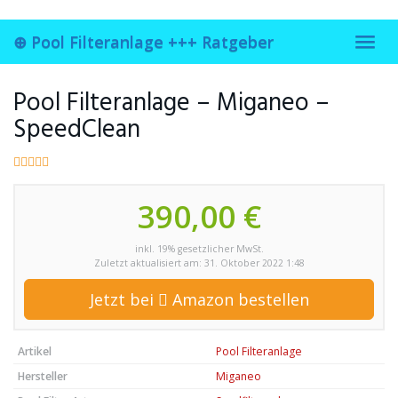
Skip
to
⊕ Pool Filteranlage +++ Ratgeber
main
Toggl
content
navig
Pool Filteranlage – Miganeo –
SpeedClean
390,00 €
inkl. 19% gesetzlicher MwSt.
Zuletzt aktualisiert am: 31. Oktober 2022 1:48
Jetzt bei
Amazon bestellen
Artikel
Pool Filteranlage
Hersteller
Miganeo