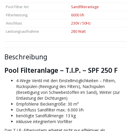
Pool Filter Art
Sandfilteranlage
Filterleistung
6000 l/h
Anschluss
230V / 50Hz
Leistungsaufnahme
280 Watt
Beschreibung
Pool Filteranlage – T.I.P. – SPF 250 F
4-Wege Ventil mit den Einstellmöglichkeiten – Filtern,
Rückspülen (Reinigung des Filters), Nachspülen
(Beseitigung von Schwebestoffen im Sand), Winter (zur
Entlastung der Dichtungen)
Empfohlene Beckengröße: 30 m³
Durchfluss Sandfilter max.: 6.000 l/h
benötigte Sandfüllmenge: 13 kg
inklusive integriertem Vorfilter
Das T.I.P.-Filtersystem arbeitet nicht nur effektiver als