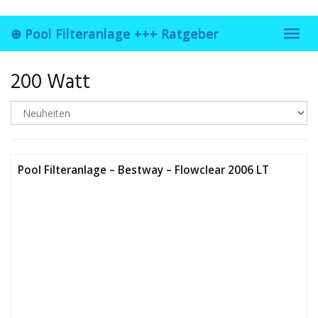
Skip
to
⊕ Pool Filteranlage +++ Ratgeber
main
Toggl
content
navig
200 Watt
Pool Filteranlage – Bestway – Flowclear 2006 LT